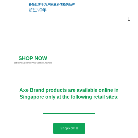
备受世界千万户家庭所信赖的品牌
超过90年
SHOP NOW
GET YOUR AXE BRAND PRODUCTS ONLINE HERE
Axe Brand products are available online in
Singapore only at the following retail sites:
Shop Now